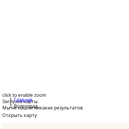
click to enable zoom
Главная
Загрузка карты
Волгоград
Мы не нашли никаких результатов
Открыть карту