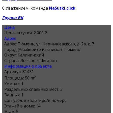
С Уважением, команда
NaSutki.click
Группа ВК
Цена
Цена за сутки:
2,000 ₽
Адрес
Адрес:
Тюмень, ул. Чернышевского, д. 2а, к. 7
Город (*выберите из списка):
Тюмень
Округ:
Калининский
Страна:
Russian Federation
Информация о объекте
Артикул:
81431
2
Площадь:
50 m
Комнат:
1
Раздельных спальных мест:
3
Ванных:
1
Сан. узел:
в квартире/в номере
Этажей в доме:
14
Этаж:
5