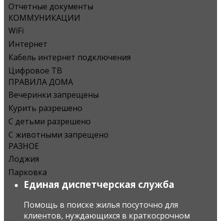
Отчетные документы
КОММУНИКАЦИИ
WiFi
Интернет
Кабель интернет подключения
Цифровое ТВ
ПРАВИЛА ДОМА
Вечеринки запрещены
Курить разрешено
С детьми разрешено
С животными запрещено
РАЗНОЕ
Лоджия
Парковка
Единая диспетчерская служба
Помощь в поиске жилья посуточно для
клиентов, нуждающихся в краткосрочном