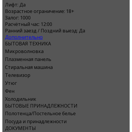
Лифт:
Да
Возрастное ограничение:
18+
Залог:
1000
Расчётный час:
12:00
Ранний заезд / Поздний выезд:
Да
Дополнительно
БЫТОВАЯ ТЕХНИКА
Микроволновка
Плазменная панель
Стиральная машина
Телевизор
Утюг
Фен
Холодильник
БЫТОВЫЕ ПРИНАДЛЕЖНОСТИ
Полотенца/Постельное белье
Посуда и принадлежности
ДОКУМЕНТЫ