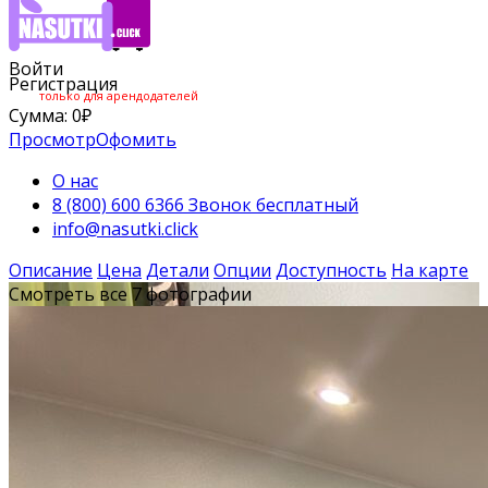
Войти
Регистрация
только для арендодателей
Сумма:
0
₽
Просмотр
Офомить
О нас
8 (800) 600 6366 Звонок бесплатный
info@nasutki.click
Описание
Цена
Детали
Опции
Доступность
На карте
Смотреть все 7 фотографии