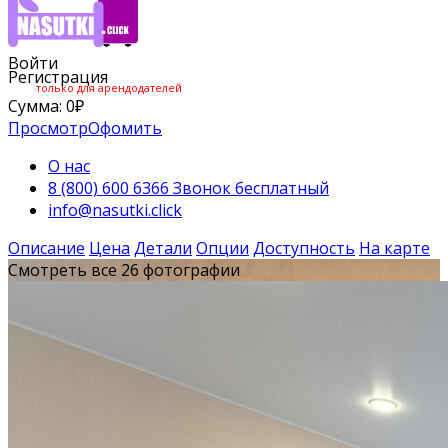
Войти
Регистрация
только для арендодателей
Сумма:
0
₽
Просмотр
Офомить
О нас
8 (800) 600 6366 Звонок бесплатный
info@nasutki.click
Описание
Цена
Детали
Опции
Доступность
На карте
Смотреть все 26 фотографии