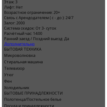
Этаж:
3
Лифт:
Нет
Возрастное ограничение:
20+
Связь с Арендодателем ( с - до ):
24/7
Залог:
2000
Система скидок:
От 3- суток
Расчётный час:
14:00
Ранний заезд / Поздний выезд:
Да
Дополнительно
БЫТОВАЯ ТЕХНИКА
Микроволновка
Стиральная машина
Телевизор
Утюг
Фен
Холодильник
БЫТОВЫЕ ПРИНАДЛЕЖНОСТИ
Полотенца/Постельное белье
Посуда и принадлежности