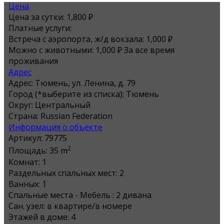
Цена
Цена за сутки:
1,800 ₽
Платные услуги:
Встреча с аэропорта, ж/д вокзала: 1,000 ₽
Можно с животными: 1,000 ₽ За все время
проживания
Адрес
Адрес:
Тюмень, ул. Ленина, д. 79
Город (*выберите из списка):
Тюмень
Округ:
Центральный
Страна:
Russian Federation
Информация о объекте
Артикул:
79775
2
Площадь:
35 m
Комнат:
1
Раздельных спальных мест:
2
Ванных:
1
Спальные места - Мебель :
2 дивана
Сан. узел:
в квартире/в номере
Этажей в доме:
4