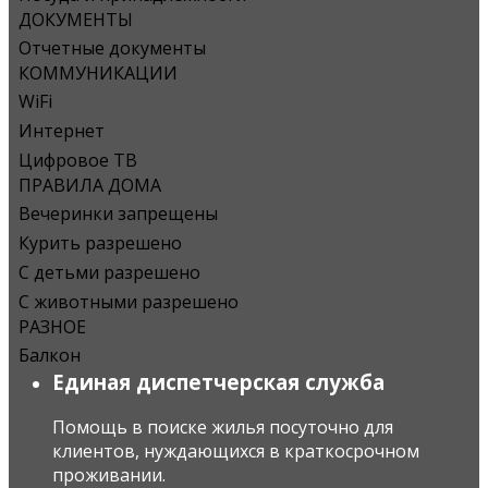
ДОКУМЕНТЫ
Отчетные документы
КОММУНИКАЦИИ
WiFi
Интернет
Цифровое ТВ
ПРАВИЛА ДОМА
Вечеринки запрещены
Курить разрешено
С детьми разрешено
С животными разрешено
РАЗНОЕ
Балкон
Единая диспетчерская служба
Помощь в поиске жилья посуточно для
клиентов, нуждающихся в краткосрочном
проживании.