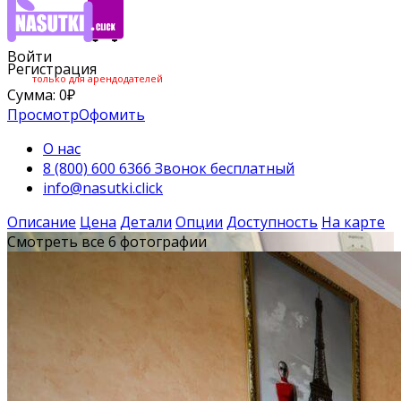
Войти
Регистрация
только для арендодателей
Сумма:
0
₽
Просмотр
Офомить
О нас
8 (800) 600 6366 Звонок бесплатный
info@nasutki.click
Описание
Цена
Детали
Опции
Доступность
На карте
Смотреть все 6 фотографии