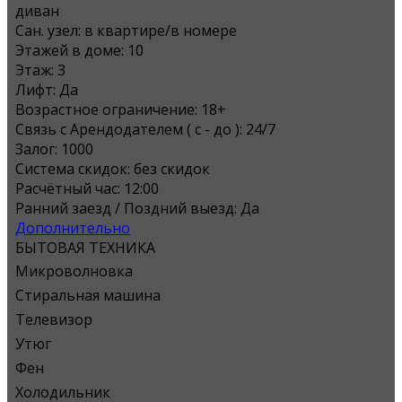
диван
Сан. узел:
в квартире/в номере
Этажей в доме:
10
Этаж:
3
Лифт:
Да
Возрастное ограничение:
18+
Связь с Арендодателем ( с - до ):
24/7
Залог:
1000
Система скидок:
без скидок
Расчётный час:
12:00
Ранний заезд / Поздний выезд:
Да
Дополнительно
БЫТОВАЯ ТЕХНИКА
Микроволновка
Стиральная машина
Телевизор
Утюг
Фен
Холодильник