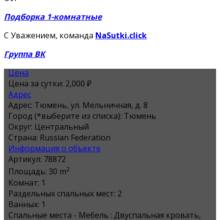
Подборка 1-комнатные
С Уважением, команда
NaSutki.click
Группа ВК
Цена
Цена за сутки:
2,000 ₽
Адрес
Адрес:
Тюмень, ул. Мельничная, д. 8
Город (*выберите из списка):
Тюмень
Округ:
Центральный
Страна:
Russian Federation
Информация о объекте
Артикул:
78872
2
Площадь:
30 m
Комнат:
1
Раздельных спальных мест:
2
Ванных:
1
Спальные места - Мебель :
Двуспальная кровать,