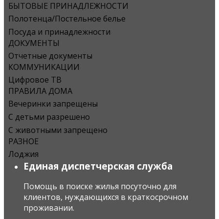
БЫТОВЫЕ ПРИНАДЛЕЖНОСТИ
Полотенца/Постельное белье
Посуда и принадлежности
ДОКУМЕНТЫ
Отчетные документы
КОММУНИКАЦИИ
Цифровое ТВ
ПРАВИЛА ДОМА
Вечеринки запрещены
С детьми разрешено
С животными запрещено
РАЗНОЕ
Лоджия
Единая диспетчерская служба
Помощь в поиске жилья посуточно для
клиентов, нуждающихся в краткосрочном
проживании.