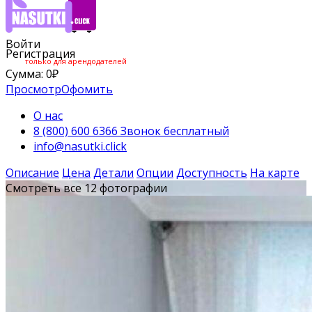
Войти
Регистрация
только для арендодателей
Сумма:
0
₽
Просмотр
Офомить
О нас
8 (800) 600 6366 Звонок бесплатный
info@nasutki.click
Описание
Цена
Детали
Опции
Доступность
На карте
Смотреть все 12 фотографии