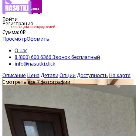
Войти
Регистрация
только для арендодателей
Сумма:
0
₽
Просмотр
Офомить
О нас
8 (800) 600 6366 Звонок бесплатный
info@nasutki.click
Описание
Цена
Детали
Опции
Доступность
На карте
Смотреть все 7 фотографии