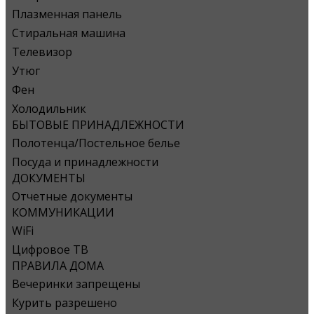
Плазменная панель
Стиральная машина
Телевизор
Утюг
Фен
Холодильник
БЫТОВЫЕ ПРИНАДЛЕЖНОСТИ
Полотенца/Постельное белье
Посуда и принадлежности
ДОКУМЕНТЫ
Отчетные документы
КОММУНИКАЦИИ
WiFi
Цифровое ТВ
ПРАВИЛА ДОМА
Вечеринки запрещены
Курить разрешено