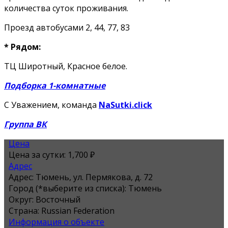
количества суток проживания.
Проезд автобусами 2, 44, 77, 83
* Рядом:
ТЦ Широтный, Красное белое.
Подборка 1-комнатные
С Уважением, команда
NaSutki.click
Группа ВК
Цена
Цена за сутки:
1,700 ₽
Адрес
Адрес:
Тюмень, ул. Пермякова, д. 72
Город (*выберите из списка):
Тюмень
Округ:
Восточный
Страна:
Russian Federation
Информация о объекте