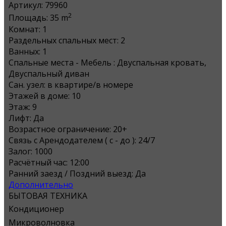
Артикул:
79960
2
Площадь:
35 m
Комнат:
1
Раздельных спальных мест:
2
Ванных:
1
Спальные места - Мебель :
Двуспальная кровать,
Двуспальный диван
Сан. узел:
в квартире/в номере
Этажей в доме:
10
Этаж:
9
Лифт:
Да
Возрастное ограничение:
20+
Связь с Арендодателем ( с - до ):
24/7
Залог:
1000
Расчётный час:
12:00
Ранний заезд / Поздний выезд:
Да
Дополнительно
БЫТОВАЯ ТЕХНИКА
Кондиционер
Микроволновка