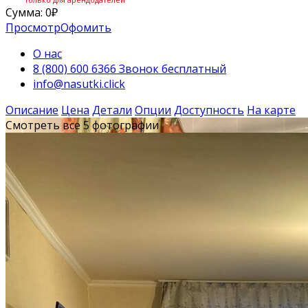
Сумма:
0
₽
Просмотр
Офомить
О нас
8 (800) 600 6366 Звонок бесплатный
info@nasutki.click
Описание
Цена
Детали
Опции
Доступность
На карте
Смотреть все 5 фотографии