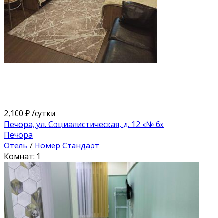
2,100 ₽
/сутки
Печора, ул. Социалистическая, д. 12 «№ 6»
Печора
Отель
/
Номер Стандарт
Комнат: 1