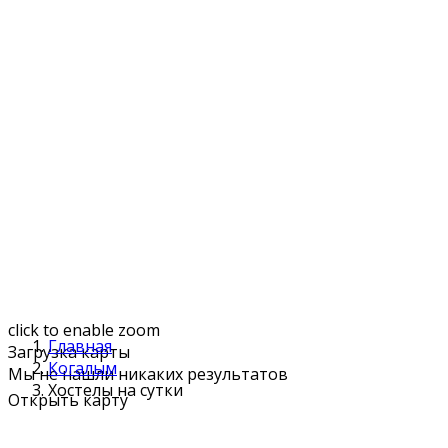
click to enable zoom
Главная
Загрузка карты
Когалым
Мы не нашли никаких результатов
Хостелы на сутки
Открыть карту