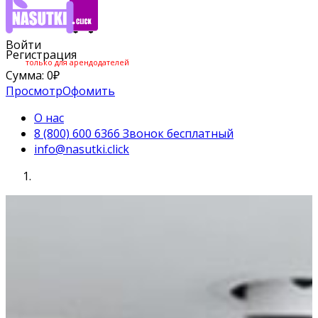
Войти
Регистрация
только для арендодателей
Сумма:
0
₽
Просмотр
Офомить
О нас
8 (800) 600 6366 Звонок бесплатный
info@nasutki.click