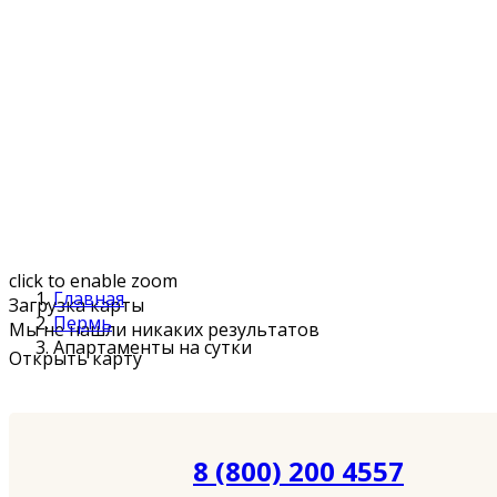
click to enable zoom
Главная
Загрузка карты
Пермь
Мы не нашли никаких результатов
Апартаменты на сутки
Открыть карту
8 (800) 200 4557