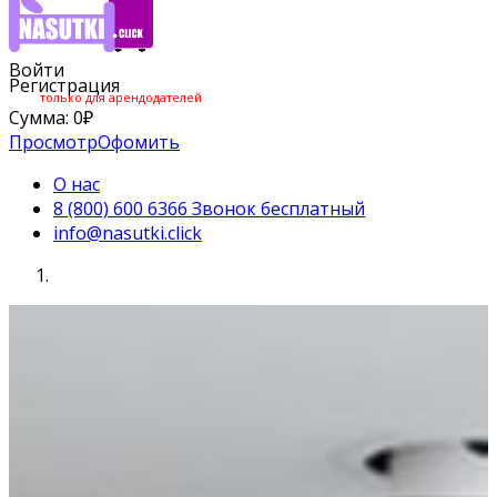
Войти
Регистрация
только для арендодателей
Сумма:
0
₽
Просмотр
Офомить
О нас
8 (800) 600 6366 Звонок бесплатный
info@nasutki.click