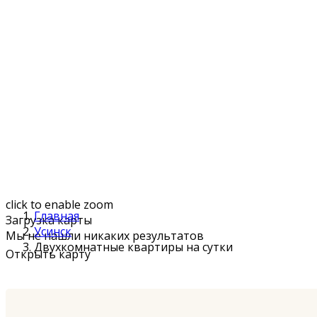
click to enable zoom
Главная
Загрузка карты
Усинск
Мы не нашли никаких результатов
Двухкомнатные квартиры на сутки
Открыть карту