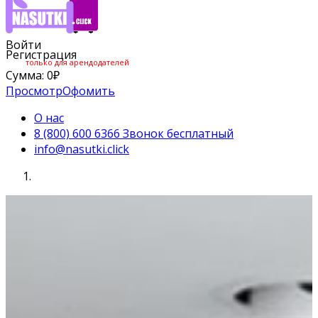
Войти
Регистрация
только для арендодателей
Сумма:
0
₽
Просмотр
Офомить
О нас
8 (800) 600 6366 Звонок бесплатный
info@nasutki.click