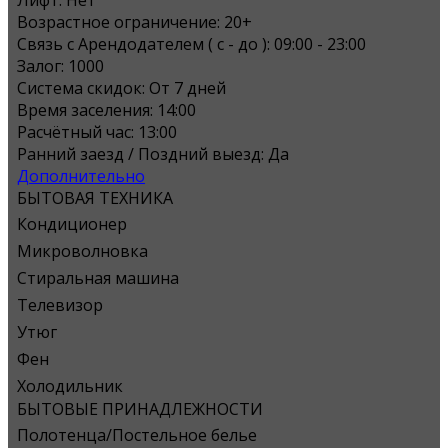
Возрастное ограничение:
20+
Связь с Арендодателем ( с - до ):
09:00 - 23:00
Залог:
1000
Система скидок:
От 7 дней
Время заселения:
14:00
Расчётный час:
13:00
Ранний заезд / Поздний выезд:
Да
Дополнительно
БЫТОВАЯ ТЕХНИКА
Кондиционер
Микроволновка
Стиральная машина
Телевизор
Утюг
Фен
Холодильник
БЫТОВЫЕ ПРИНАДЛЕЖНОСТИ
Полотенца/Постельное белье