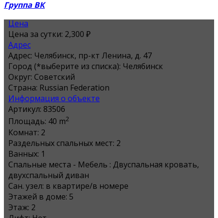
Группа ВК
Цена
Цена за сутки:
2,300 ₽
Адрес
Адрес:
Челябинск, пр-кт Ленина, д. 47
Город (*выберите из списка):
Челябинск
Округ:
Советский
Страна:
Russian Federation
Информация о объекте
Артикул:
83506
2
Площадь:
40 m
Комнат:
2
Раздельных спальных мест:
2
Ванных:
1
Спальные места - Мебель :
Двуспальная кровать,
двухспальный диван
Сан. узел:
в квартире/в номере
Этажей в доме:
5
Этаж:
2
Лифт:
Нет