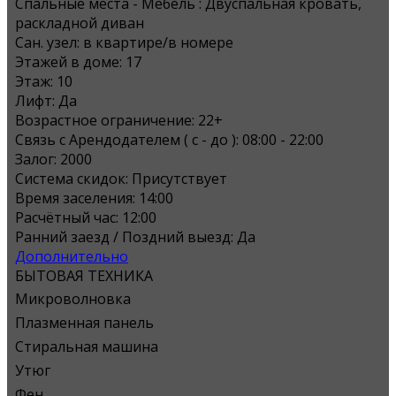
Спальные места - Мебель :
Двуспальная кровать,
раскладной диван
Сан. узел:
в квартире/в номере
Этажей в доме:
17
Этаж:
10
Лифт:
Да
Возрастное ограничение:
22+
Связь с Арендодателем ( с - до ):
08:00 - 22:00
Залог:
2000
Система скидок:
Присутствует
Время заселения:
14:00
Расчётный час:
12:00
Ранний заезд / Поздний выезд:
Да
Дополнительно
БЫТОВАЯ ТЕХНИКА
Микроволновка
Плазменная панель
Стиральная машина
Утюг
Фен