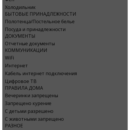
Холодильник
БЫТОВЫЕ ПРИНАДЛЕЖНОСТИ
Полотенца/Постельное белье
Посуда и принадлежности
ДОКУМЕНТЫ
Отчетные документы
КОММУНИКАЦИИ
WiFi
Интернет
Кабель интернет подключения
Цифровое ТВ
ПРАВИЛА ДОМА
Вечеринки запрещены
Запрещено курение
С детьми разрешено
С животными запрещено
РАЗНОЕ