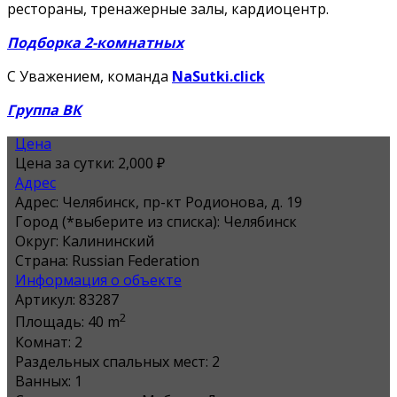
рестораны, тренажерные залы, кардиоцентр.
Подборка 2-комнатных
С Уважением, команда
NaSutki.click
Группа ВК
Цена
Цена за сутки:
2,000 ₽
Адрес
Адрес:
Челябинск, пр-кт Родионова, д. 19
Город (*выберите из списка):
Челябинск
Округ:
Калининский
Страна:
Russian Federation
Информация о объекте
Артикул:
83287
2
Площадь:
40 m
Комнат:
2
Раздельных спальных мест:
2
Ванных:
1