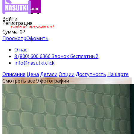
Войти
Регистрация
только для арендодателей
Сумма:
0
₽
Просмотр
Офомить
О нас
8 (800) 600 6366 Звонок бесплатный
info@nasutki.click
Описание
Цена
Детали
Опции
Доступность
На карте
Смотреть все 9 фотографии