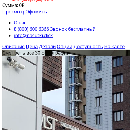
Сумма:
0
₽
Просмотр
Офомить
О нас
8 (800) 600 6366 Звонок бесплатный
info@nasutki.click
Описание
Цена
Детали
Опции
Доступность
На карте
Смотреть все 30 фотографии