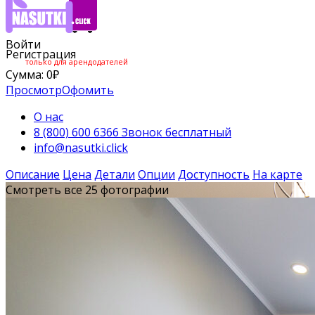
Войти
Регистрация
только для арендодателей
Сумма:
0
₽
Просмотр
Офомить
О нас
8 (800) 600 6366 Звонок бесплатный
info@nasutki.click
Описание
Цена
Детали
Опции
Доступность
На карте
Смотреть все 25 фотографии