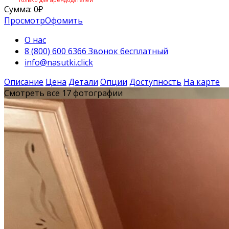
Сумма:
0
₽
Просмотр
Офомить
О нас
8 (800) 600 6366 Звонок бесплатный
info@nasutki.click
Описание
Цена
Детали
Опции
Доступность
На карте
Смотреть все 17 фотографии