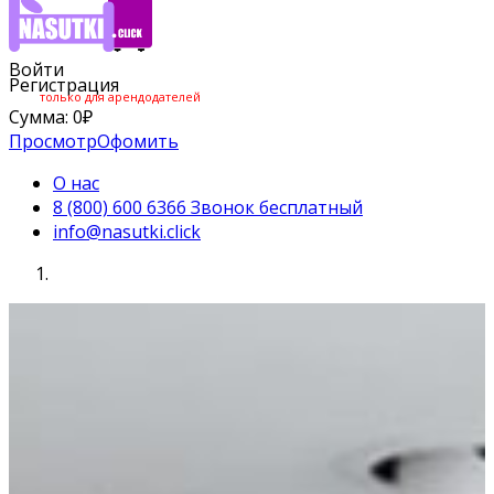
Войти
Регистрация
только для арендодателей
Сумма:
0
₽
Просмотр
Офомить
О нас
8 (800) 600 6366 Звонок бесплатный
info@nasutki.click