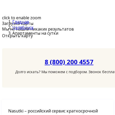
click to enable zoom
Главная
Загрузка карты
Челябинск
Мы не нашли никаких результатов
Апартаменты на сутки
Открыть карту
8 (800) 200 4557
Долго искать? Мы поможем с подбором. Звонок беспл
Nasutki – российский сервис краткосрочной