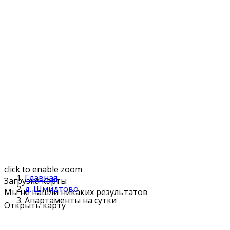
click to enable zoom
Главная
Загрузка карты
д. Шмидтово
Мы не нашли никаких результатов
Апартаменты на сутки
Открыть карту