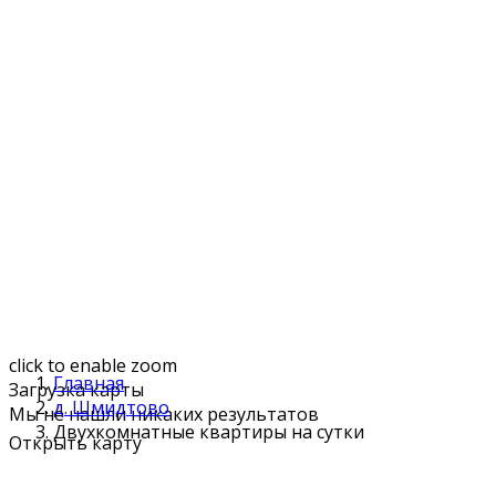
click to enable zoom
Главная
Загрузка карты
д. Шмидтово
Мы не нашли никаких результатов
Двухкомнатные квартиры на сутки
Открыть карту