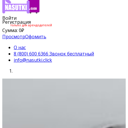
Войти
Регистрация
только для арендодателей
Сумма:
0
₽
Просмотр
Офомить
О нас
8 (800) 600 6366 Звонок бесплатный
info@nasutki.click