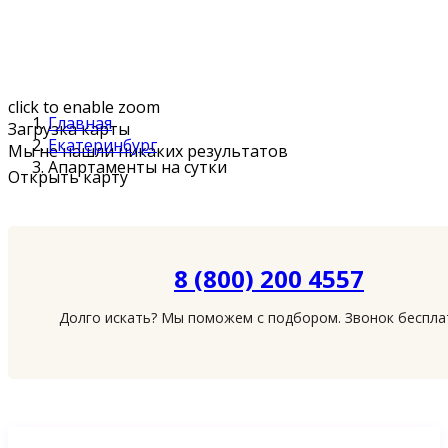
click to enable zoom
Главная
Загрузка карты
Екатеринбург
Мы не нашли никаких результатов
Апартаменты на сутки
Открыть карту
8 (800) 200 4557
Долго искать? Мы поможем с подбором. Звонок беспл