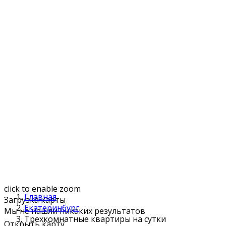
click to enable zoom
Главная
Загрузка карты
Екатеринбург
Мы не нашли никаких результатов
Трехкомнатные квартиры на сутки
Открыть карту