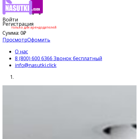
Войти
Регистрация
только для арендодателей
Сумма:
0
₽
Просмотр
Офомить
О нас
8 (800) 600 6366 Звонок бесплатный
info@nasutki.click