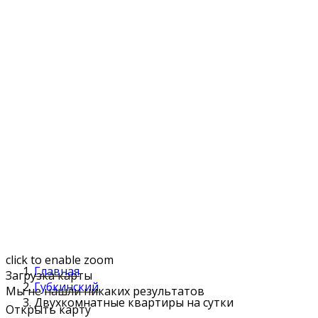
click to enable zoom
Главная
Загрузка карты
Губкинский
Мы не нашли никаких результатов
Двухкомнатные квартиры на сутки
Открыть карту