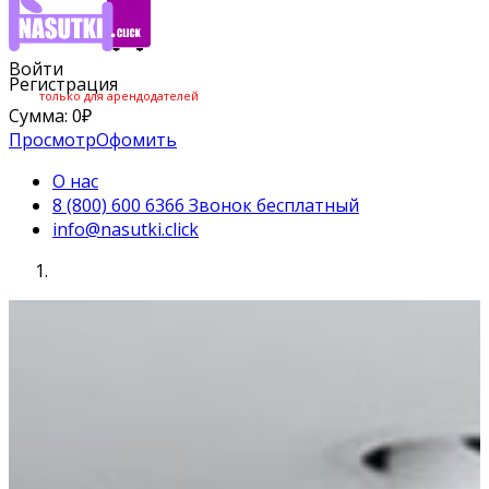
Войти
Регистрация
только для арендодателей
Сумма:
0
₽
Просмотр
Офомить
О нас
8 (800) 600 6366 Звонок бесплатный
info@nasutki.click