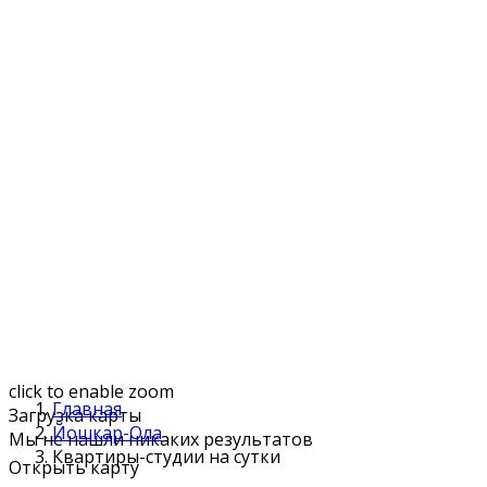
click to enable zoom
Главная
Загрузка карты
Йошкар-Ола
Мы не нашли никаких результатов
Квартиры-студии на сутки
Открыть карту