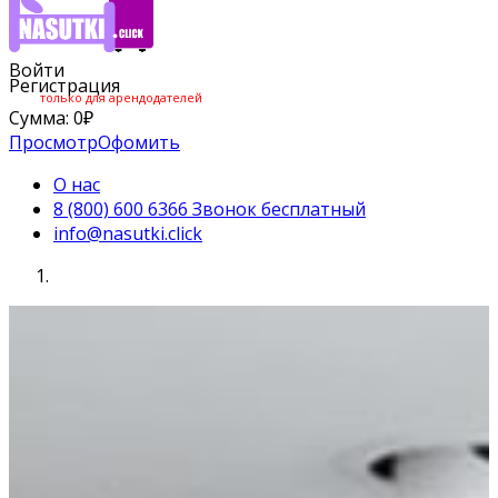
Войти
Регистрация
только для арендодателей
Сумма:
0
₽
Просмотр
Офомить
О нас
8 (800) 600 6366 Звонок бесплатный
info@nasutki.click