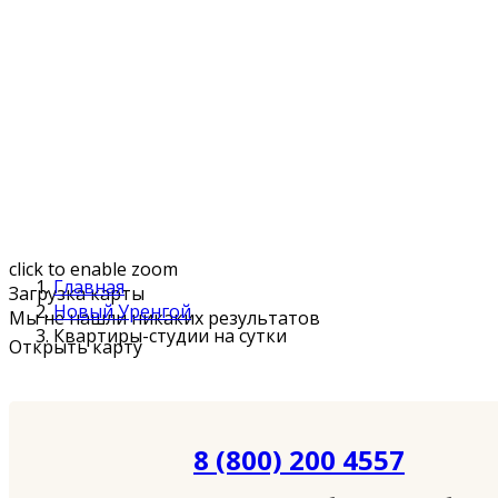
click to enable zoom
Главная
Загрузка карты
Новый Уренгой
Мы не нашли никаких результатов
Квартиры-студии на сутки
Открыть карту
8 (800) 200 4557