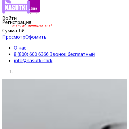
Войти
Регистрация
только для арендодателей
Сумма:
0
₽
Просмотр
Офомить
О нас
8 (800) 600 6366 Звонок бесплатный
info@nasutki.click