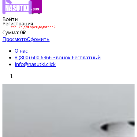
Войти
Регистрация
только для арендодателей
Сумма:
0
₽
Просмотр
Офомить
О нас
8 (800) 600 6366 Звонок бесплатный
info@nasutki.click