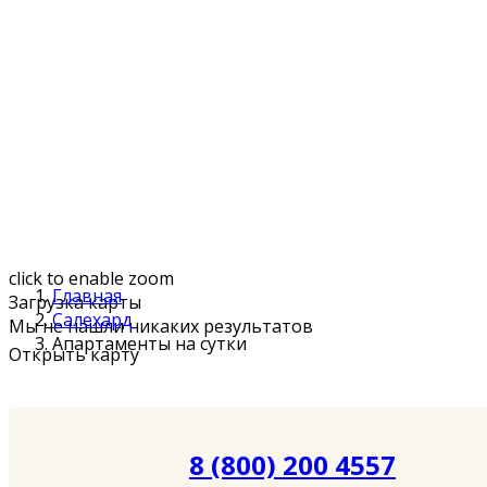
click to enable zoom
Главная
Загрузка карты
Салехард
Мы не нашли никаких результатов
Апартаменты на сутки
Открыть карту
8 (800) 200 4557