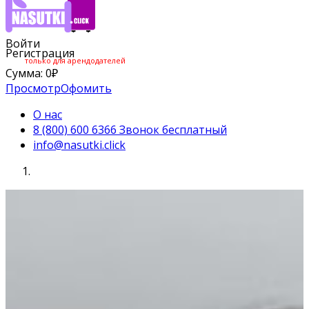
Войти
Регистрация
только для арендодателей
Сумма:
0
₽
Просмотр
Офомить
О нас
8 (800) 600 6366 Звонок бесплатный
info@nasutki.click