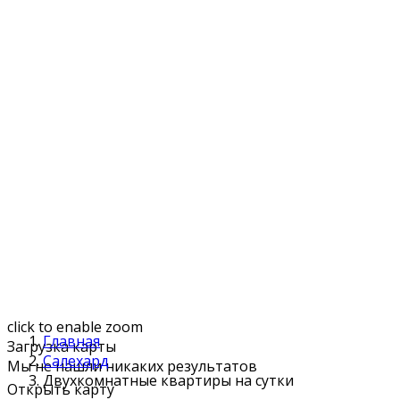
click to enable zoom
Главная
Загрузка карты
Салехард
Мы не нашли никаких результатов
Двухкомнатные квартиры на сутки
Открыть карту