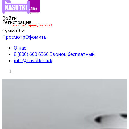
Войти
Регистрация
только для арендодателей
Сумма:
0
₽
Просмотр
Офомить
О нас
8 (800) 600 6366 Звонок бесплатный
info@nasutki.click