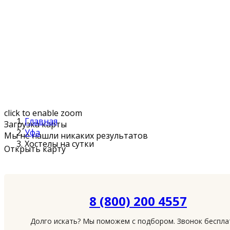
click to enable zoom
Главная
Загрузка карты
Уфа
Мы не нашли никаких результатов
Хостелы на сутки
Открыть карту
8 (800) 200 4557
Долго искать? Мы поможем с подбором. Звонок беспл