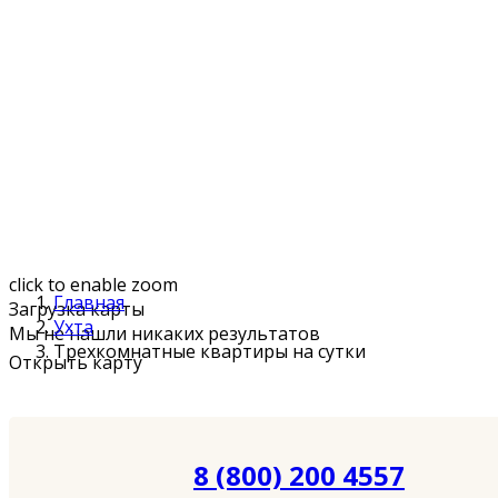
click to enable zoom
Главная
Загрузка карты
Ухта
Мы не нашли никаких результатов
Трехкомнатные квартиры на сутки
Открыть карту
8 (800) 200 4557