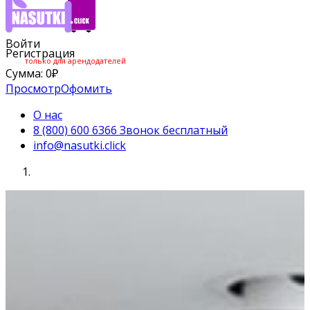
Войти
Регистрация
только для арендодателей
Сумма:
0
₽
Просмотр
Офомить
О нас
8 (800) 600 6366 Звонок бесплатный
info@nasutki.click