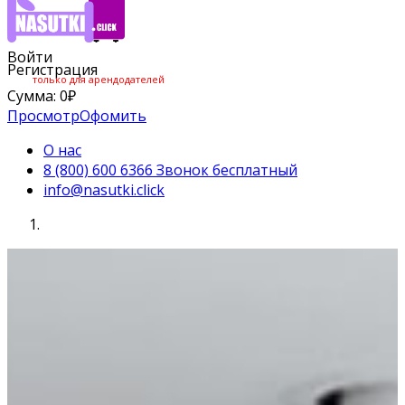
Войти
Регистрация
только для арендодателей
Сумма:
0
₽
Просмотр
Офомить
О нас
8 (800) 600 6366 Звонок бесплатный
info@nasutki.click