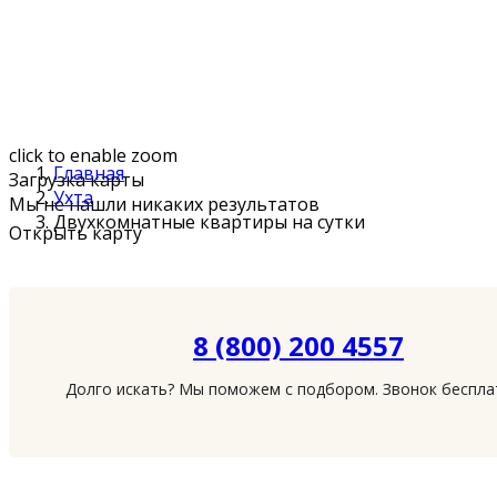
click to enable zoom
Главная
Загрузка карты
Ухта
Мы не нашли никаких результатов
Двухкомнатные квартиры на сутки
Открыть карту
8 (800) 200 4557
Долго искать? Мы поможем с подбором. Звонок беспл