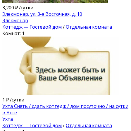
3,200 ₽
/сутки
Элекмонар, ​ул. 3-я Восточная, д. 10​
Элекмонар
Коттедж — Гостевой дом
/
Отдельная комната
Комнат: 1
1 ₽
/сутки
Ухта Снять / сдать коттедж / дом посуточно / на сутки
в Ухте
Ухта
Коттедж — Гостевой дом
/
Отдельная комната