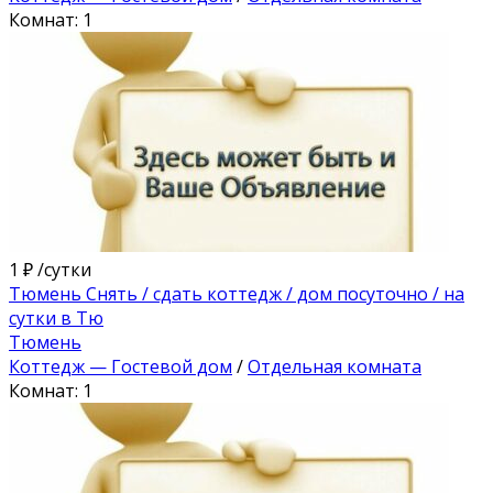
Комнат: 1
1 ₽
/сутки
Тюмень Снять / сдать коттедж / дом посуточно / на
сутки в Тю
Тюмень
Коттедж — Гостевой дом
/
Отдельная комната
Комнат: 1