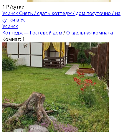
1 ₽
/сутки
Усинск Снять / сдать коттедж / дом посуточно / на
сутки в Ус
Усинск
Коттедж — Гостевой дом
/
Отдельная комната
Комнат: 1