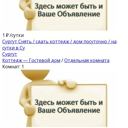
1 ₽
/сутки
Сургут Снять / сдать коттедж / дом посуточно / на
сутки в Су
Сургут
Коттедж — Гостевой дом
/
Отдельная комната
Комнат: 1