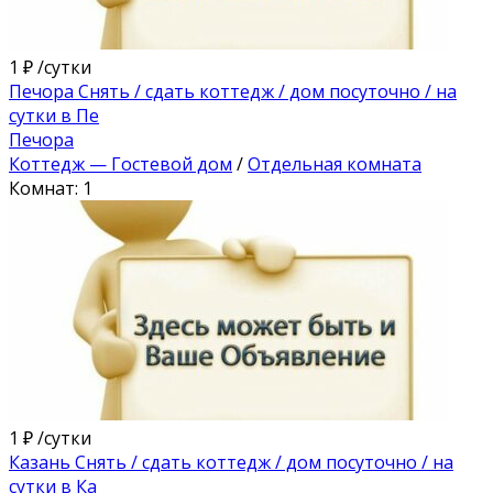
1 ₽
/сутки
Печора Снять / сдать коттедж / дом посуточно / на
сутки в Пе
Печора
Коттедж — Гостевой дом
/
Отдельная комната
Комнат: 1
1 ₽
/сутки
Казань Снять / сдать коттедж / дом посуточно / на
сутки в Ка