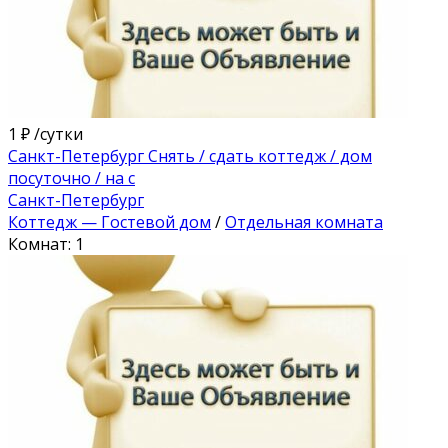
1 ₽
/сутки
Санкт-Петербург Снять / сдать коттедж / дом
посуточно / на с
Санкт-Петербург
Коттедж — Гостевой дом
/
Отдельная комната
Комнат: 1