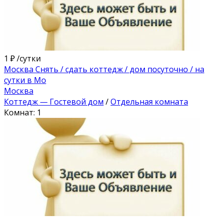
1 ₽
/сутки
Москва Снять / сдать коттедж / дом посуточно / на
сутки в Мо
Москва
Коттедж — Гостевой дом
/
Отдельная комната
Комнат: 1