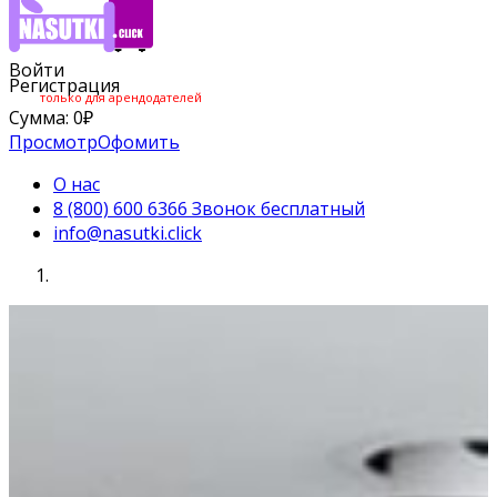
Войти
Регистрация
только для арендодателей
Сумма:
0
₽
Просмотр
Офомить
О нас
8 (800) 600 6366 Звонок бесплатный
info@nasutki.click