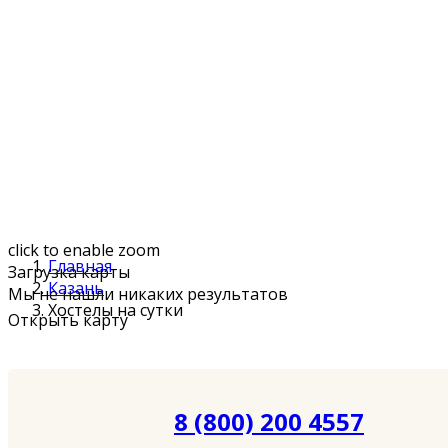
click to enable zoom
Главная
Загрузка карты
Казань
Мы не нашли никаких результатов
Хостелы на сутки
Открыть карту
8 (800) 200 4557