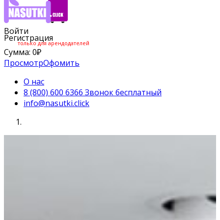
Войти
Регистрация
только для арендодателей
Сумма:
0
₽
Просмотр
Офомить
О нас
8 (800) 600 6366 Звонок бесплатный
info@nasutki.click