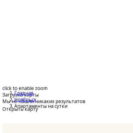
click to enable zoom
Главная
Загрузка карты
Ноябрьск
Мы не нашли никаких результатов
Апартаменты на сутки
Открыть карту