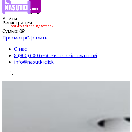
Войти
Регистрация
только для арендодателей
Сумма:
0
₽
Просмотр
Офомить
О нас
8 (800) 600 6366 Звонок бесплатный
info@nasutki.click