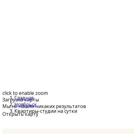
click to enable zoom
Главная
Загрузка карты
Ноябрьск
Мы не нашли никаких результатов
Квартиры-студии на сутки
Открыть карту