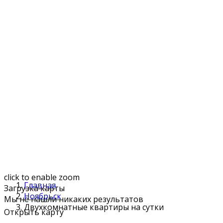
click to enable zoom
Главная
Загрузка карты
Ноябрьск
Мы не нашли никаких результатов
Двухкомнатные квартиры на сутки
Открыть карту