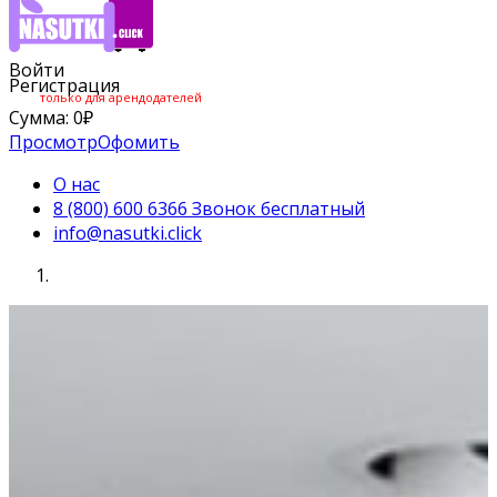
Войти
Регистрация
только для арендодателей
Сумма:
0
₽
Просмотр
Офомить
О нас
8 (800) 600 6366 Звонок бесплатный
info@nasutki.click