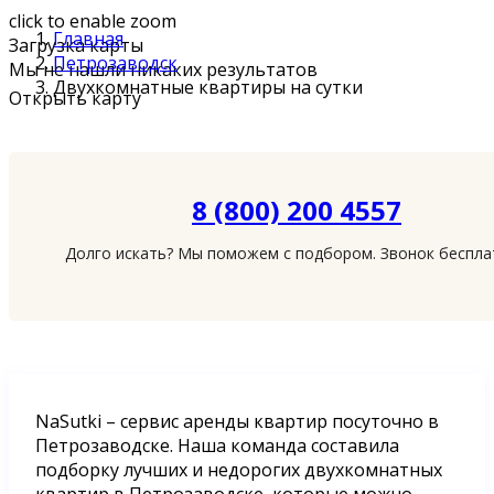
click to enable zoom
Главная
Загрузка карты
Петрозаводск
Мы не нашли никаких результатов
Двухкомнатные квартиры на сутки
Открыть карту
8 (800) 200 4557
Долго искать? Мы поможем с подбором. Звонок беспл
NaSutki – сервис аренды квартир посуточно в
Петрозаводске. Наша команда составила
подборку лучших и недорогих двухкомнатных
квартир в Петрозаводске, которые можно