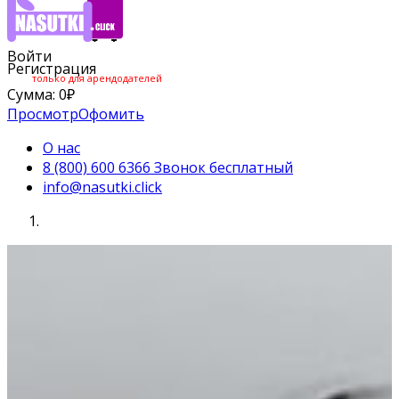
Войти
Регистрация
только для арендодателей
Сумма:
0
₽
Просмотр
Офомить
О нас
8 (800) 600 6366 Звонок бесплатный
info@nasutki.click