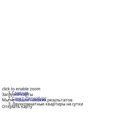
click to enable zoom
Главная
Загрузка карты
Санкт-Петербург
Мы не нашли никаких результатов
Двухкомнатные квартиры на сутки
Открыть карту