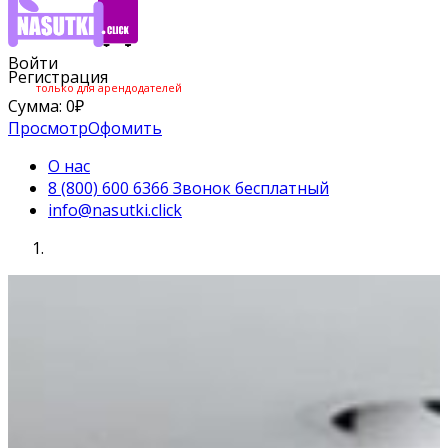
Войти
Регистрация
только для арендодателей
Сумма:
0
₽
Просмотр
Офомить
О нас
8 (800) 600 6366 Звонок бесплатный
info@nasutki.click