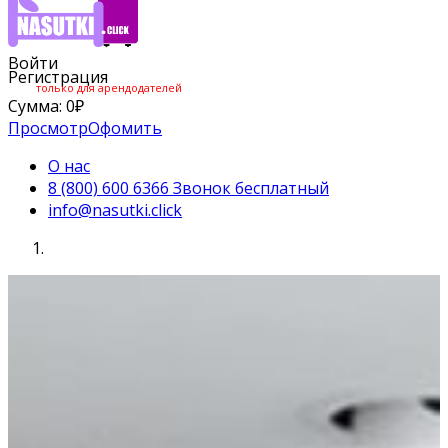
Войти
Регистрация
только для арендодателей
Сумма:
0
₽
Просмотр
Офомить
О нас
8 (800) 600 6366 Звонок бесплатный
info@nasutki.click