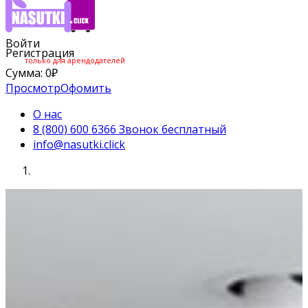
Войти
Регистрация
только для арендодателей
Сумма:
0
₽
Просмотр
Офомить
О нас
8 (800) 600 6366 Звонок бесплатный
info@nasutki.click