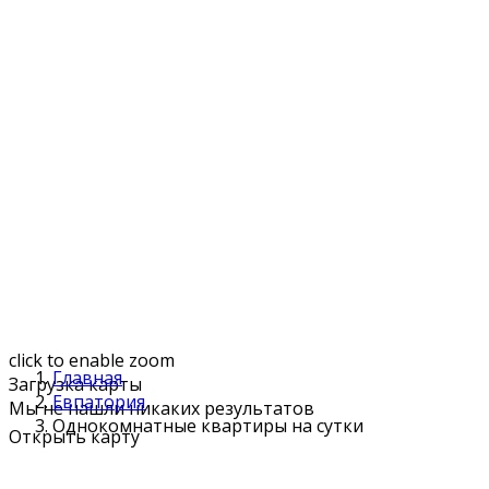
click to enable zoom
Главная
Загрузка карты
Евпатория
Мы не нашли никаких результатов
Однокомнатные квартиры на сутки
Открыть карту