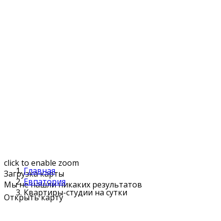
click to enable zoom
Главная
Загрузка карты
Евпатория
Мы не нашли никаких результатов
Квартиры-студии на сутки
Открыть карту