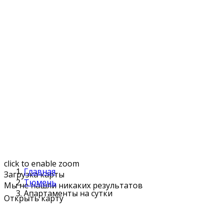
click to enable zoom
Главная
Загрузка карты
Тюмень
Мы не нашли никаких результатов
Апартаменты на сутки
Открыть карту